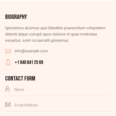
BIOGRAPHY
Ignissimos ducimus quin blandiitis praesentium voluptatem
deleniti atque corrupti quos dolores et quas molestias
excepturi. scint occaecatti gnissimus.
info@example.com
E-
+1 840 841 25 69
m
Ph
ail
on
CONTACT FORM
:
e: