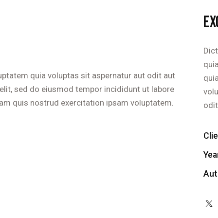
EX
Dic
quia
ptatem quia voluptas sit aspernatur aut odit aut
qui
g elit, sed do eiusmod tempor incididunt ut labore
vol
am quis nostrud exercitation ipsam voluptatem.
odit
Cli
Yea
Aut